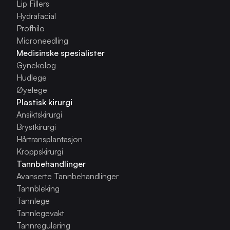
Lip Fillers
Hydrafacial
Profhilo
Microneedling
Medisinske spesialister
Gynekolog
Hudlege
Øyelege
Plastisk kirurgi
Ansiktskirurgi
Brystkirurgi
Hårtransplantasjon
Kroppskirurgi
Tannbehandlinger
Avanserte Tannbehandlinger
Tannbleking
Tannlege
Tannlegevakt
Tannregulering