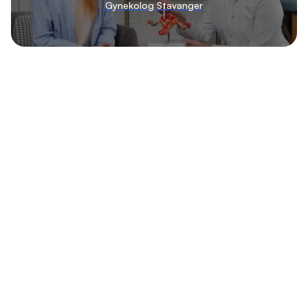
Gynekolog Stavanger
Liste over de beste gynekolog
klinikkene
Liste over de beste gynekolog klinikkene i Norge Klinikkvalg
har samlet en oversikt over de mest anbefalte
gynekologene i Norge.