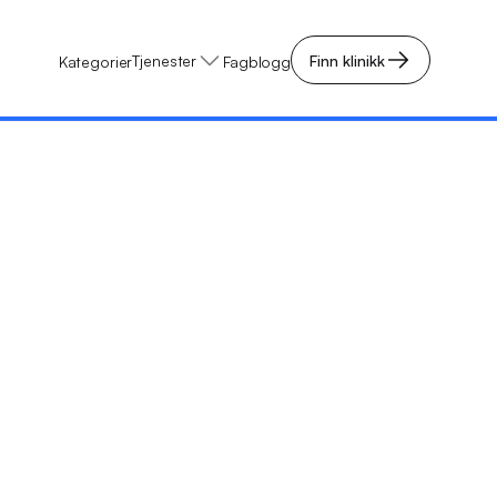
Tjenester
Finn klinikk
Kategorier
Fagblogg