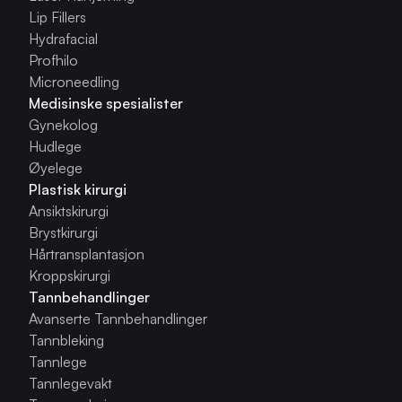
Lip Fillers
Hydrafacial
Profhilo
Microneedling
Medisinske spesialister
Gynekolog
Hudlege
Øyelege
Plastisk kirurgi
Ansiktskirurgi
Brystkirurgi
Hårtransplantasjon
Kroppskirurgi
Tannbehandlinger
Avanserte Tannbehandlinger
Tannbleking
Tannlege
Tannlegevakt