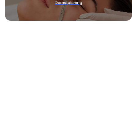
Dermaplaning
Sammenlign anerkjente klinikker hos Klinikkvalg!. Vi gjør det
enkelt for deg å finne de beste klinikkene for hydrafacial
behandlinger.