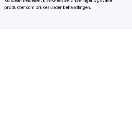
produkter som brukes under behandlingen.
Få eksklusive tilbud fra
ledende klinikker i dag!
Få skreddersydde tilbud fra flere klinikker – helt
uforpliktende! Sammenlign og velg den beste for deg.
Kategorier