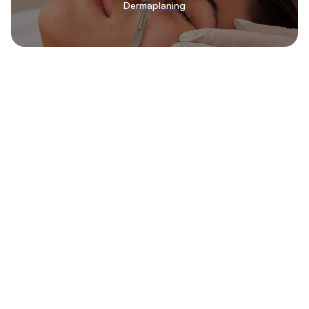
Dermaplaning
Finn de beste klinikkene hos Klinikkvalg. Vi hjelper deg med
å sammenligne og velge blant de ledende klinikkene i Oslo,
perfekt tilpasset dine behov.