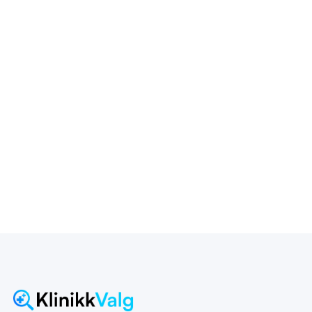
helt uten nedetid.
Priser:
Hydrafacial med anti-pigment serum: ca 70 min Pris:
1950,- Hydrafacial dyprens: Varighet: ca 60 min Pris:
1750,-
Oslo
1-10
2018
Mer detaljert info