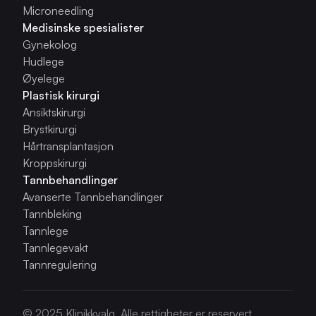
Microneedling
Medisinske spesialister
Gynekolog
Hudlege
Øyelege
Plastisk kirurgi
Ansiktskirurgi
Brystkirurgi
Hårtransplantasjon
Kroppskirurgi
Tannbehandlinger
Avanserte Tannbehandlinger
Tannbleking
Tannlege
Tannlegevakt
Tannregulering
© 2025 Klinikkvalg. Alle rettigheter er reservert.