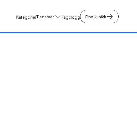
Tjenester
Finn klinikk
Kategorier
Fagblogg