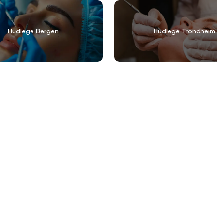
Hudlege Bergen
Hudlege Trondheim
Liste over de beste 
oversikt over de me