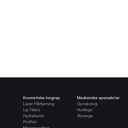
kken for deg – sammenlign ti
kjønnhetsbehandlinger. Sammenlign og velg med trygghet.
Kosmetiske Inngrep
Medisinske spesialister
Laser Hårfjerning
Gynekolog
Lip Fillers
Hudlege
Hydrafacial
Øyelege
Profhilo
Microneedling