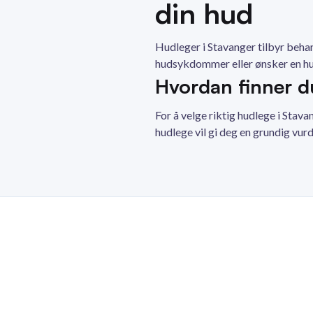
din hud
Hudleger i Stavanger tilbyr beha
hudsykdommer eller ønsker en hu
Hvordan finner d
For å velge riktig hudlege i Stav
hudlege vil gi deg en grundig vur