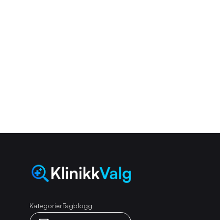
Velg den rette klini
enkelt!
Hent inn uforpliktende tilbud fra eksperter innen s
Kategorier
Fagblogg