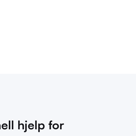
Mer detaljert info
ll hjelp for