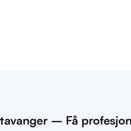
e.
tavanger – Få profesjone