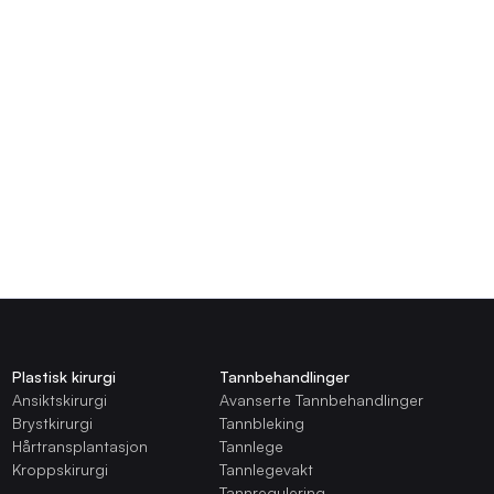
lbud
Kategorier
Plastisk kirurgi
Tannbehandlinger
Ansiktskirurgi
Avanserte Tannbehandlinger
Brystkirurgi
Tannbleking
Hårtransplantasjon
Tannlege
Kroppskirurgi
Tannlegevakt
Tannregulering