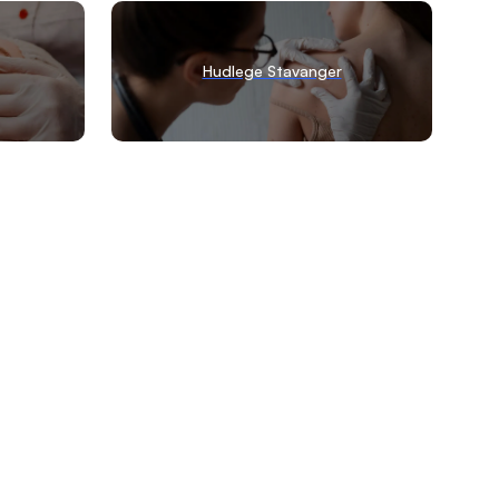
Hudlege Stavanger
hudlege klinikkene i Stavanger. Klinikkvalg har samlet en
st anbefalte hudlegene i Stavanger