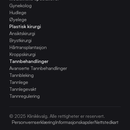
Gynekolog
Hudlege
Øyelege
Plastisk kirurgi
Ansiktskirurgi
Brystkirurgi
Hårtransplantasjon
Kroppskirurgi
Tannbehandlinger
Avanserte Tannbehandlinger
Tannbleking
Tannlege
Tannlegevakt
Tannregulering
© 2025 Klinikkvalg. Alle rettigheter er reservert.
Personvernserklæring
Informasjonskapsler
Nettstedkart